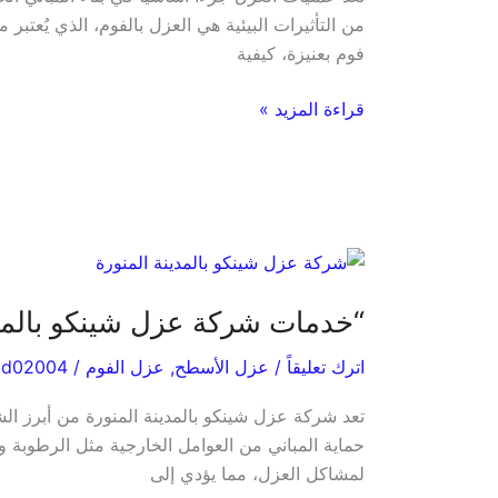
حماية
من التأثيرات البيئية هي العزل بالفوم، الذي يُعت
المبنى
فوم بعنيزة، كيفية
باستخدام
أفضل
قراءة المزيد »
تقنيات
العزل
“خدمات
شركة
“خدمات شركة عزل شينكو بالمدين
عزل
شينكو
اترك تعليقاً
/
عزل الأسطح
,
عزل الفوم
/
bd02004
بالمدينة
المنورة:
تعد شركة عزل شينكو بالمدينة المنورة من أبرز ال
حماية
حماية المباني من العوامل الخارجية مثل الرطوبة وا
المباني
لمشاكل العزل، مما يؤدي إلى
من