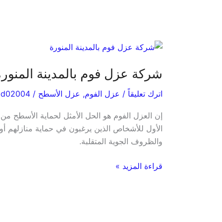
شركة
عزل
شركة عزل فوم بالمدينة المنورة
فوم
بالمدينة
اترك تعليقاً
/
عزل الفوم
,
عزل الأسطح
/
bd02004
المنورة
|
إن العزل الفوم هو الحل الأمثل لحماية الأسطح من ا
حلول
الأول للأشخاص الذين يرغبون في حماية منازلهم أو م
مبتكرة
والظروف الجوية المتقلبة.
لحماية
المباني
قراءة المزيد »
بأسعار
منافسة