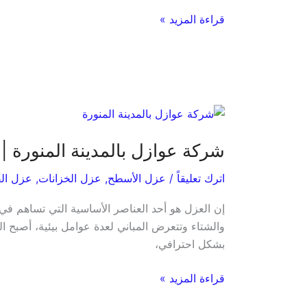
التآكل
قراءة المزيد »
والتسرب”
شركة
عوازل
شركة عوازل بالمدينة المنورة |
بالمدينة
المنورة
اترك تعليقاً
/
عزل الأسطح
,
عزل الخزانات
,
عزل ال
|
خدمات
إن العزل هو أحد العناصر الأساسية التي تساهم في
متكاملة
والشتاء وتتعرض المباني لعدة عوامل بيئية، أصبح ا
لحماية
بشكل احترافي،
المباني
بأسعار
قراءة المزيد »
منافسة