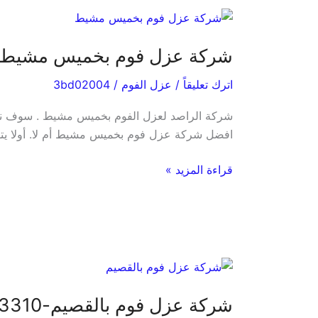
شركة
عزل
شركة عزل فوم بخميس مشيط – 0581853177 – سيارات شركة الراصد مجهزة للعزل – خ
فوم
بخميس
اترك تعليقاً
/
عزل الفوم
/
3bd02004
مشيط
–
شركة الراصد لعزل الفوم بخميس مشيط . سوف نتحدث
0581853177
افضل شركة عزل فوم بخميس مشيط أم لا. أولا يتو
–
سيارات
قراءة المزيد »
شركة
الراصد
مجهزة
للعزل
–
شركة
خصم
عزل
20%
شركة عزل فوم بالقصيم-0538303310 أحصل علي خصومات مع الشركة تصل الي 35% أتصل الأن
فوم