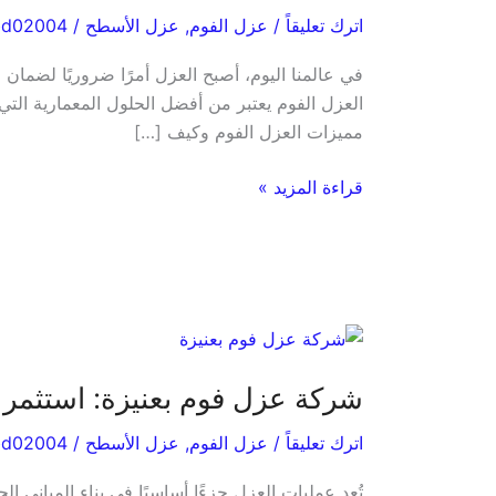
فوم
اترك تعليقاً
/
عزل الفوم
,
عزل الأسطح
/
bd02004
بالمدينة
المنورة:
في عالمنا اليوم، أصبح العزل أمرًا ضروريًا لضمان
ماذا
العزل الفوم يعتبر من أفضل الحلول المعمارية التي
تقدم
مميزات العزل الفوم وكيف […]
لك
من
قراءة المزيد »
مميزات؟
شركة
عزل
شركة عزل فوم بعنيزة: استثمر 
فوم
بعنيزة:
اترك تعليقاً
/
عزل الفوم
,
عزل الأسطح
/
bd02004
استثمر
في
تُعد عمليات العزل جزءًا أساسيًا في بناء المباني 