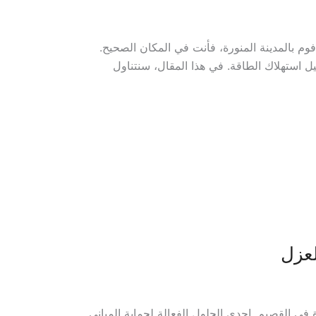
وم بالمدينة المنورة، فأنت في المكان الصحيح.
ل استهلاك الطاقة. في هذا المقال، سنتناول
لعزل
 في القصيم. إحدى الحلول الفعالة لحماية المباني